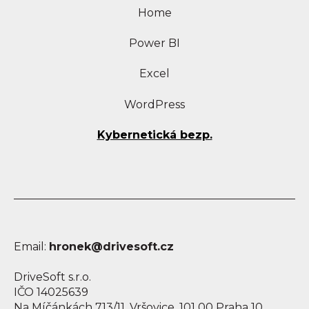
Home
Power BI
Excel
WordPress
Kybernetická bezp.
Email:
hronek@drivesoft.cz
DriveSoft s.r.o.
IČO 14025639
Na Míčánkách 713/11, Vršovice, 101 00 Praha 10