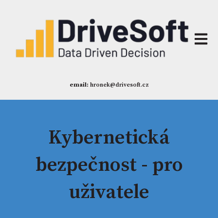
Otevří
email:
hronek@drivesoft.cz
Kybernetická
bezpečnost - pro
uživatele